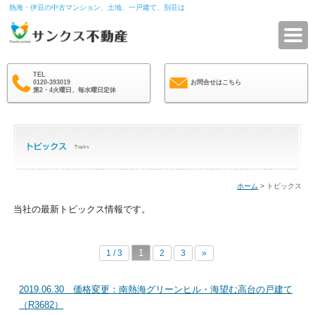
熱海・伊豆の中古マンション、土地、一戸建て、別荘は
サ
TEL
0120-393019
お問合せはこちら
第2・4火曜日、毎水曜日定休
ホーム
> トピックス
当社の最新トピックス情報です。
1
1 / 3
2
3
»
2019.06.30 価格変更：南熱海グリーンヒル・海望む高台の戸建て
（R3682）