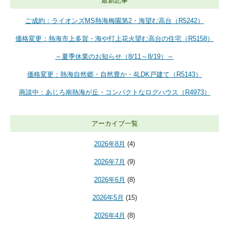
最新記事
ご成約：ライオンズMS熱海梅園第2・海望む高台（R5242）
価格変更：熱海市上多賀・海や打上花火望む高台の住宅（R5158）
～夏季休業のお知らせ（8/11～8/19）～
価格変更：熱海自然郷・自然豊か・4LDK戸建て（R5143）
商談中：あじろ南熱海が丘・コンパクトなログハウス（R4973）
アーカイブ一覧
2026年8月
(4)
2026年7月
(9)
2026年6月
(8)
2026年5月
(15)
2026年4月
(8)