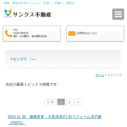
熱海・伊豆の中古マンション、土地、一戸建て、別荘は
サ
TEL
0120-393019
お問合せはこちら
第2・4火曜日、毎水曜日定休
ホーム
> トピックス
当社の最新トピックス情報です。
1
1 / 2
2
»
2014.11.30 価格変更：大室高原3丁目リフォーム済戸建
（R3075）