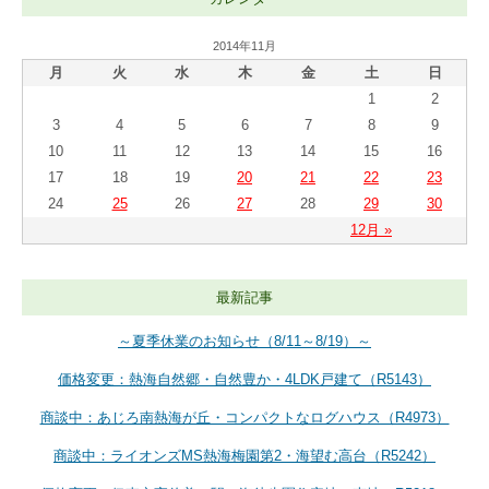
2014年11月
月
火
水
木
金
土
日
1
2
3
4
5
6
7
8
9
10
11
12
13
14
15
16
17
18
19
20
21
22
23
24
25
26
27
28
29
30
12月 »
最新記事
～夏季休業のお知らせ（8/11～8/19）～
価格変更：熱海自然郷・自然豊か・4LDK戸建て（R5143）
商談中：あじろ南熱海が丘・コンパクトなログハウス（R4973）
商談中：ライオンズMS熱海梅園第2・海望む高台（R5242）