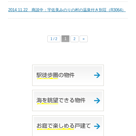
2014.11.22 商談中：宇佐美みのりの村の温泉付き別荘（R3064）
1
1 / 2
2
»