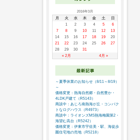
2016年3月
月
火
水
木
金
土
日
1
2
3
4
5
6
7
8
9
10
11
12
13
14
15
16
17
18
19
20
21
22
23
24
25
26
27
28
29
30
31
« 2月
4月 »
～夏季休業のお知らせ（8/11～8/19）
～
価格変更：熱海自然郷・自然豊か・
4LDK戸建て（R5143）
商談中：あじろ南熱海が丘・コンパク
トなログハウス（R4973）
商談中：ライオンズMS熱海梅園第2・
海望む高台（R5242）
価格変更：伊東市宇佐美・駅、海徒歩
圏住宅地の売地（R5218）