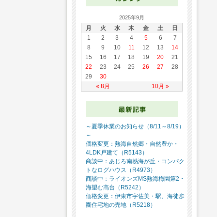
2025年9月
月
火
水
木
金
土
日
1
2
3
4
5
6
7
8
9
10
11
12
13
14
15
16
17
18
19
20
21
22
23
24
25
26
27
28
29
30
« 8月
10月 »
～夏季休業のお知らせ（8/11～8/19）
～
価格変更：熱海自然郷・自然豊か・
4LDK戸建て（R5143）
商談中：あじろ南熱海が丘・コンパク
トなログハウス（R4973）
商談中：ライオンズMS熱海梅園第2・
海望む高台（R5242）
価格変更：伊東市宇佐美・駅、海徒歩
圏住宅地の売地（R5218）