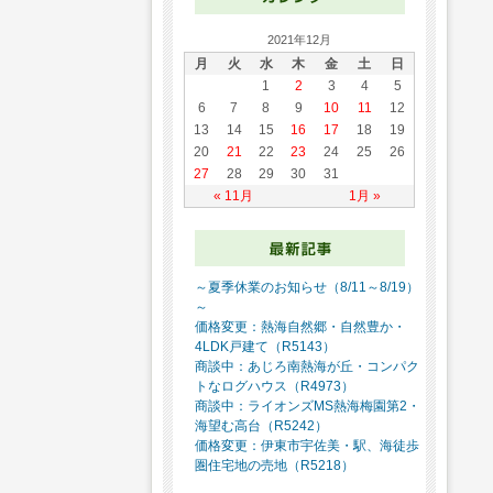
2021年12月
月
火
水
木
金
土
日
1
2
3
4
5
6
7
8
9
10
11
12
13
14
15
16
17
18
19
20
21
22
23
24
25
26
27
28
29
30
31
« 11月
1月 »
～夏季休業のお知らせ（8/11～8/19）
～
価格変更：熱海自然郷・自然豊か・
4LDK戸建て（R5143）
商談中：あじろ南熱海が丘・コンパク
トなログハウス（R4973）
商談中：ライオンズMS熱海梅園第2・
海望む高台（R5242）
価格変更：伊東市宇佐美・駅、海徒歩
圏住宅地の売地（R5218）