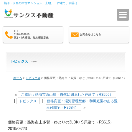
熱海・伊豆の中古マンション、土地、一戸建て、別荘は
サ
TEL
0120-393019
お問合せはこちら
第2・4火曜日、毎水曜日定休
ホーム
>
トピックス
> 価格変更：熱海市上多賀・ゆとりの3LDK+S戸建て（R3615）
«
ご成約：熱海市西山町・自然に囲まれた戸建て（R3556）
|
|
トピックス
価格変更：湯河原理想郷・和風庭園のある温
»
泉付邸宅（R3684）
価格変更：熱海市上多賀・ゆとりの3LDK+S戸建て（R3615）
2019/06/23