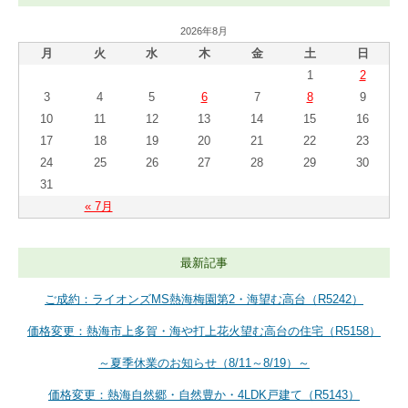
2026年8月
月
火
水
木
金
土
日
1
2
3
4
5
6
7
8
9
10
11
12
13
14
15
16
17
18
19
20
21
22
23
24
25
26
27
28
29
30
31
« 7月
最新記事
ご成約：ライオンズMS熱海梅園第2・海望む高台（R5242）
価格変更：熱海市上多賀・海や打上花火望む高台の住宅（R5158）
～夏季休業のお知らせ（8/11～8/19）～
価格変更：熱海自然郷・自然豊か・4LDK戸建て（R5143）