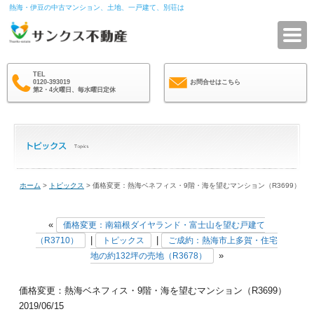
熱海・伊豆の中古マンション、土地、一戸建て、別荘は
サ
TEL
0120-393019
お問合せはこちら
第2・4火曜日、毎水曜日定休
ホーム
>
トピックス
> 価格変更：熱海ベネフィス・9階・海を望むマンション（R3699）
«
価格変更：南箱根ダイヤランド・富士山を望む戸建て
|
|
（R3710）
トピックス
ご成約：熱海市上多賀・住宅
»
地の約132坪の売地（R3678）
価格変更：熱海ベネフィス・9階・海を望むマンション（R3699）
2019/06/15