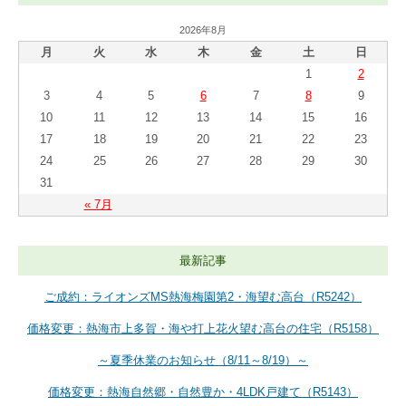
2026年8月
月
火
水
木
金
土
日
1
2
3
4
5
6
7
8
9
10
11
12
13
14
15
16
17
18
19
20
21
22
23
24
25
26
27
28
29
30
31
« 7月
最新記事
ご成約：ライオンズMS熱海梅園第2・海望む高台（R5242）
価格変更：熱海市上多賀・海や打上花火望む高台の住宅（R5158）
～夏季休業のお知らせ（8/11～8/19）～
価格変更：熱海自然郷・自然豊か・4LDK戸建て（R5143）