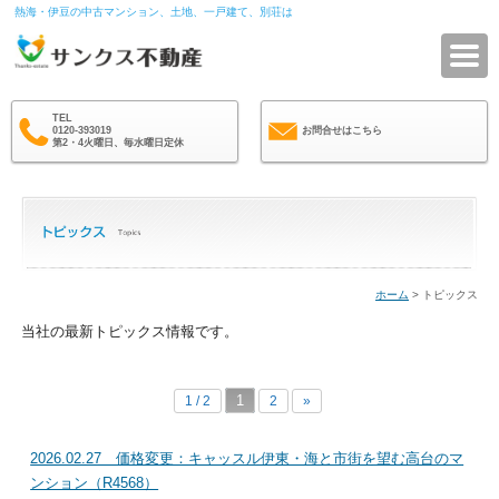
熱海・伊豆の中古マンション、土地、一戸建て、別荘は
サ
TEL
0120-393019
お問合せはこちら
第2・4火曜日、毎水曜日定休
ホーム
> トピックス
当社の最新トピックス情報です。
1
1 / 2
2
»
2026.02.27 価格変更：キャッスル伊東・海と市街を望む高台のマ
ンション（R4568）