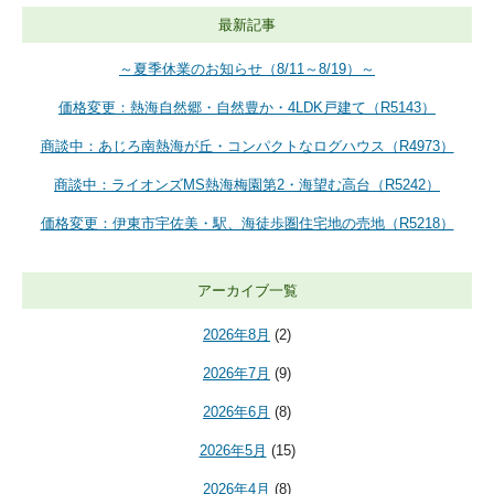
最新記事
～夏季休業のお知らせ（8/11～8/19）～
価格変更：熱海自然郷・自然豊か・4LDK戸建て（R5143）
商談中：あじろ南熱海が丘・コンパクトなログハウス（R4973）
商談中：ライオンズMS熱海梅園第2・海望む高台（R5242）
価格変更：伊東市宇佐美・駅、海徒歩圏住宅地の売地（R5218）
アーカイブ一覧
2026年8月
(2)
2026年7月
(9)
2026年6月
(8)
2026年5月
(15)
2026年4月
(8)