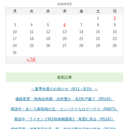
2026年8月
月
火
水
木
金
土
日
1
2
3
4
5
6
7
8
9
10
11
12
13
14
15
16
17
18
19
20
21
22
23
24
25
26
27
28
29
30
31
« 7月
最新記事
～夏季休業のお知らせ（8/11～8/19）～
価格変更：熱海自然郷・自然豊か・4LDK戸建て（R5143）
商談中：あじろ南熱海が丘・コンパクトなログハウス（R4973）
商談中：ライオンズMS熱海梅園第2・海望む高台（R5242）