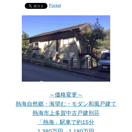
Pocket
～価格変更～
熱海自然郷・海望む・モダン和風戸建て
熱海市上多賀中古戸建別荘
「熱海」駅車で約15分
1,380万円→1,180万円