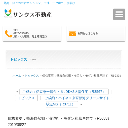
熱海・伊豆の中古マンション、土地、一戸建て、別荘は
サ
TEL
0120-393019
お問合せはこちら
第2・4火曜日、毎水曜日定休
ホーム
>
トピックス
> 価格変更：熱海自然郷・海望む・モダン和風戸建て（R3633）
«
|
ご成約：伊豆急一碧台・５LDK+S大型住宅（R3567）
|
トピックス
ご成約：ハイネス来宮熱海グリーンサイド・
»
駅近MS（R3711）
価格変更：熱海自然郷・海望む・モダン和風戸建て（R3633）
2019/06/27