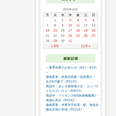
2019年10月
月
火
水
木
金
土
日
1
2
3
4
5
6
7
8
9
10
11
12
13
14
15
16
17
18
19
20
21
22
23
24
25
26
27
28
29
30
31
« 9月
11月 »
～夏季休業のお知らせ（8/11～8/19）
～
価格変更：熱海自然郷・自然豊か・
4LDK戸建て（R5143）
商談中：あじろ南熱海が丘・コンパク
トなログハウス（R4973）
商談中：ライオンズMS熱海梅園第2・
海望む高台（R5242）
価格変更：伊東市宇佐美・駅、海徒歩
圏住宅地の売地（R5218）