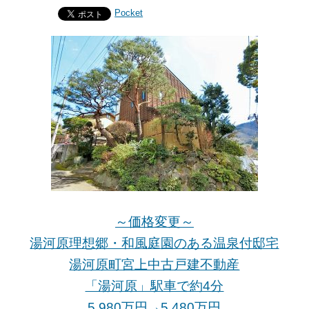
Pocket
～価格変更～
湯河原理想郷・和風庭園のある温泉付邸宅
湯河原町宮上中古戸建不動産
「湯河原」駅車で約4分
5,980万円→5,480万円