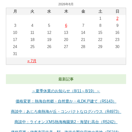
2026年8月
月
火
水
木
金
土
日
1
2
3
4
5
6
7
8
9
10
11
12
13
14
15
16
17
18
19
20
21
22
23
24
25
26
27
28
29
30
31
« 7月
最新記事
～夏季休業のお知らせ（8/11～8/19）～
価格変更：熱海自然郷・自然豊か・4LDK戸建て（R5143）
商談中：あじろ南熱海が丘・コンパクトなログハウス（R4973）
商談中：ライオンズMS熱海梅園第2・海望む高台（R5242）