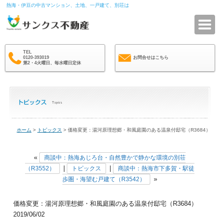
熱海・伊豆の中古マンション、土地、一戸建て、別荘は
サ
TEL
0120-393019
お問合せはこちら
第2・4火曜日、毎水曜日定休
ホーム
>
トピックス
> 価格変更：湯河原理想郷・和風庭園のある温泉付邸宅（R3684）
«
商談中：熱海あじろ台・自然豊かで静かな環境の別荘
|
|
（R3552）
トピックス
商談中：熱海市下多賀・駅徒
»
歩圏・海望む戸建て（R3542）
価格変更：湯河原理想郷・和風庭園のある温泉付邸宅（R3684）
2019/06/02