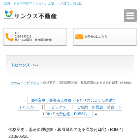
熱海・伊豆の中古マンション、土地、一戸建て、別荘は
サ
TEL
0120-393019
お問合せはこちら
第2・4火曜日、毎水曜日定休
ホーム
>
トピックス
> 価格変更：湯河原理想郷・和風庭園のある温泉付邸宅（R3684）
«
価格変更：熱海市上多賀・ゆとりの3LDK+S戸建て
|
|
（R3615）
トピックス
ご成約：伊豆急一碧台・５
»
LDK+S大型住宅（R3567）
価格変更：湯河原理想郷・和風庭園のある温泉付邸宅（R3684）
2019/06/25