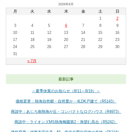
2026年8月
月
火
水
木
金
土
日
1
2
3
4
5
6
7
8
9
10
11
12
13
14
15
16
17
18
19
20
21
22
23
24
25
26
27
28
29
30
31
« 7月
最新記事
～夏季休業のお知らせ（8/11～8/19）～
価格変更：熱海自然郷・自然豊か・4LDK戸建て（R5143）
商談中：あじろ南熱海が丘・コンパクトなログハウス（R4973）
商談中：ライオンズMS熱海梅園第2・海望む高台（R5242）