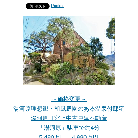
Pocket
～価格変更～
湯河原理想郷・和風庭園のある温泉付邸宅
湯河原町宮上中古戸建不動産
「湯河原」駅車で約4分
5,480万円→4,980万円