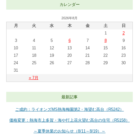
カレンダー
2026年8月
月
火
水
木
金
土
日
1
2
3
4
5
6
7
8
9
10
11
12
13
14
15
16
17
18
19
20
21
22
23
24
25
26
27
28
29
30
31
« 7月
最新記事
ご成約：ライオンズMS熱海梅園第2・海望む高台（R5242）
価格変更：熱海市上多賀・海や打上花火望む高台の住宅（R5158）
～夏季休業のお知らせ（8/11～8/19）～