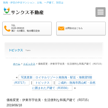
熱海・伊豆の中古マンション、土地、一戸建て、別荘は
サ
TEL
0120-393019
お問合せはこちら
第2・4火曜日、毎水曜日定休
ホーム
>
トピックス
> 価格変更：伊東市宇佐美・生活便利な和風戸建て（R3715）
«
写真更新：ロイヤルリゾート南熱海・駅近・海眺望5階
|
|
（R3717）
トピックス
ご成約：熱海市西山町・自然
»
に囲まれた戸建て（R3556）
価格変更：伊東市宇佐美・生活便利な和風戸建て（R3715）
2019/06/18