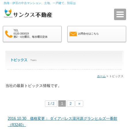
熱海・伊豆の中古マンション、土地、一戸建て、別荘は
サ
TEL
0120-393019
お問合せはこちら
第2・4火曜日、毎水曜日定休
ホーム
> トピックス
当社の最新トピックス情報です。
1
1 / 2
2
»
2016.10.30 価格変更： ダイアパレス湯河原グランヒルズ一番館
（R3240）