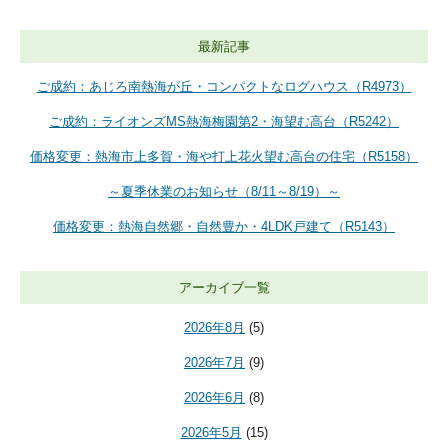
最新記事
ご成約：あじろ南熱海が丘・コンパクトなログハウス（R4973）
ご成約：ライオンズMS熱海梅園第2・海望む高台（R5242）
価格変更：熱海市上多賀・海や打上花火望む高台の住宅（R5158）
～夏季休業のお知らせ（8/11～8/19）～
価格変更：熱海自然郷・自然豊か・4LDK戸建て（R5143）
アーカイブ一覧
2026年8月
(5)
2026年7月
(9)
2026年6月
(8)
2026年5月
(15)