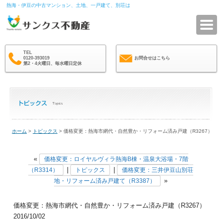
熱海・伊豆の中古マンション、土地、一戸建て、別荘は
サ
TEL
0120-393019
お問合せはこちら
第2・4火曜日、毎水曜日定休
ホーム
>
トピックス
> 価格変更：熱海市網代・自然豊か・リフォーム済み戸建（R3267）
«
価格変更：ロイヤルヴィラ熱海B棟・温泉大浴場・7階
|
|
（R3314）
トピックス
価格変更：三井伊豆山別荘
»
地・リフォーム済み戸建て（R3387）
価格変更：熱海市網代・自然豊か・リフォーム済み戸建（R3267）
2016/10/02