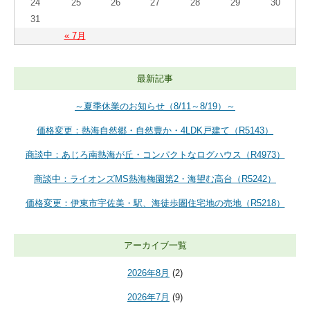
24
25
26
27
28
29
30
31
« 7月
最新記事
～夏季休業のお知らせ（8/11～8/19）～
価格変更：熱海自然郷・自然豊か・4LDK戸建て（R5143）
商談中：あじろ南熱海が丘・コンパクトなログハウス（R4973）
商談中：ライオンズMS熱海梅園第2・海望む高台（R5242）
価格変更：伊東市宇佐美・駅、海徒歩圏住宅地の売地（R5218）
アーカイブ一覧
2026年8月
(2)
2026年7月
(9)