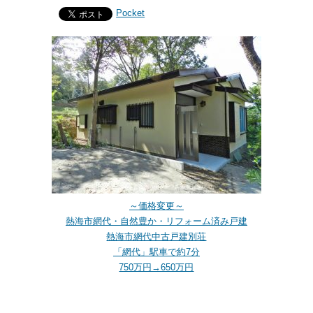
Pocket
～価格変更～
熱海市網代・自然豊か・リフォーム済み戸建
熱海市網代中古戸建別荘
「網代」駅車で約7分
750万円→650万円