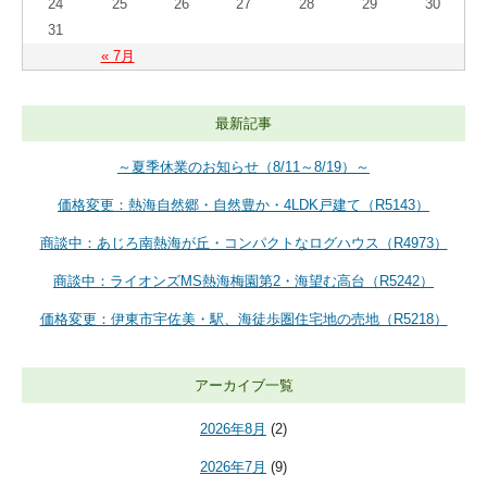
24
25
26
27
28
29
30
31
« 7月
最新記事
～夏季休業のお知らせ（8/11～8/19）～
価格変更：熱海自然郷・自然豊か・4LDK戸建て（R5143）
商談中：あじろ南熱海が丘・コンパクトなログハウス（R4973）
商談中：ライオンズMS熱海梅園第2・海望む高台（R5242）
価格変更：伊東市宇佐美・駅、海徒歩圏住宅地の売地（R5218）
アーカイブ一覧
2026年8月
(2)
2026年7月
(9)