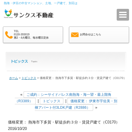
熱海・伊豆の中古マンション、土地、一戸建て、別荘は
サ
TEL
0120-393019
お問合せはこちら
第2・4火曜日、毎水曜日定休
ホーム
>
トピックス
> 価格変更： 熱海市下多賀・駅徒歩約３分・賃貸戸建て（C0170）
«
ご成約：シーサイドパレス南熱海・海一望・最上階角
|
|
（R3389）
トピックス
価格変更： 伊東市宇佐美・別
»
棟アパート付3LDK戸建（R2886）
価格変更： 熱海市下多賀・駅徒歩約３分・賃貸戸建て（C0170）
2016/10/20