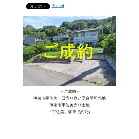
Pocket
～ご成約～
伊東市宇佐美・日当り良い高台平坦売地
伊東市宇佐美売り土地
「宇佐美」駅車で約7分