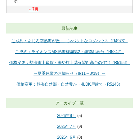
31
« 7月
最新記事
ご成約：あじろ南熱海が丘・コンパクトなログハウス（R4973）
ご成約：ライオンズMS熱海梅園第2・海望む高台（R5242）
価格変更：熱海市上多賀・海や打上花火望む高台の住宅（R5158）
～夏季休業のお知らせ（8/11～8/19）～
価格変更：熱海自然郷・自然豊か・4LDK戸建て（R5143）
アーカイブ一覧
2026年8月
(5)
2026年7月
(9)
2026年6月
(8)