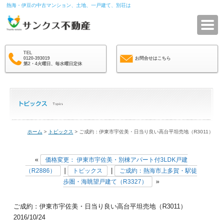
熱海・伊豆の中古マンション、土地、一戸建て、別荘は
サ
TEL
0120-393019
お問合せはこちら
第2・4火曜日、毎水曜日定休
ホーム
>
トピックス
> ご成約：伊東市宇佐美・日当り良い高台平坦売地（R3011）
«
価格変更： 伊東市宇佐美・別棟アパート付3LDK戸建
|
|
（R2886）
トピックス
ご成約：熱海市上多賀・駅徒
»
歩圏・海眺望戸建て（R3327）
ご成約：伊東市宇佐美・日当り良い高台平坦売地（R3011）
2016/10/24