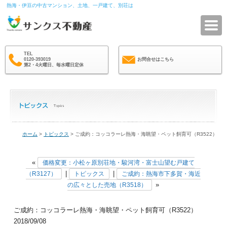
熱海・伊豆の中古マンション、土地、一戸建て、別荘は
サ
TEL
0120-393019
お問合せはこちら
第2・4火曜日、毎水曜日定休
ホーム
>
トピックス
> ご成約：コッコラーレ熱海・海眺望・ペット飼育可（R3522）
«
価格変更：小松ヶ原別荘地・駿河湾・富士山望む戸建て
|
|
（R3127）
トピックス
ご成約：熱海市下多賀・海近
»
の広々とした売地（R3518）
ご成約：コッコラーレ熱海・海眺望・ペット飼育可（R3522）
2018/09/08