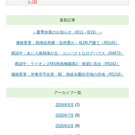
« 7月
最新記事
～夏季休業のお知らせ（8/11～8/19）～
価格変更：熱海自然郷・自然豊か・4LDK戸建て（R5143）
商談中：あじろ南熱海が丘・コンパクトなログハウス（R4973）
商談中：ライオンズMS熱海梅園第2・海望む高台（R5242）
価格変更：伊東市宇佐美・駅、海徒歩圏住宅地の売地（R5218）
アーカイブ一覧
2026年8月
(2)
2026年7月
(9)
2026年6月
(8)