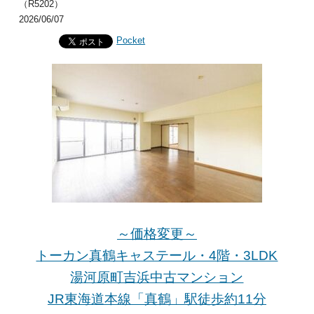
（R5202）
2026/06/07
Pocket
～価格変更～
トーカン真鶴キャステール・4階・3LDK
湯河原町吉浜中古マンション
JR東海道本線「真鶴」駅徒歩約11分