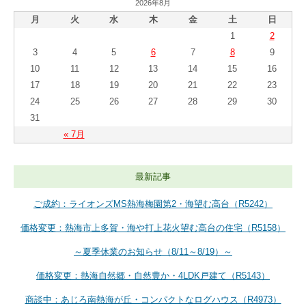
2026年8月
月
火
水
木
金
土
日
1
2
3
4
5
6
7
8
9
10
11
12
13
14
15
16
17
18
19
20
21
22
23
24
25
26
27
28
29
30
31
« 7月
最新記事
ご成約：ライオンズMS熱海梅園第2・海望む高台（R5242）
価格変更：熱海市上多賀・海や打上花火望む高台の住宅（R5158）
～夏季休業のお知らせ（8/11～8/19）～
価格変更：熱海自然郷・自然豊か・4LDK戸建て（R5143）
商談中：あじろ南熱海が丘・コンパクトなログハウス（R4973）