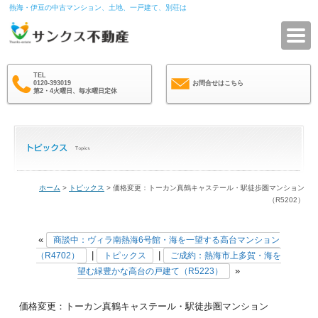
熱海・伊豆の中古マンション、土地、一戸建て、別荘は
サ
TEL
0120-393019
お問合せはこちら
第2・4火曜日、毎水曜日定休
ホーム
>
トピックス
> 価格変更：トーカン真鶴キャステール・駅徒歩圏マンション
（R5202）
«
商談中：ヴィラ南熱海6号館・海を一望する高台マンション
|
|
（R4702）
トピックス
ご成約：熱海市上多賀・海を
»
望む緑豊かな高台の戸建て（R5223）
価格変更：トーカン真鶴キャステール・駅徒歩圏マンション