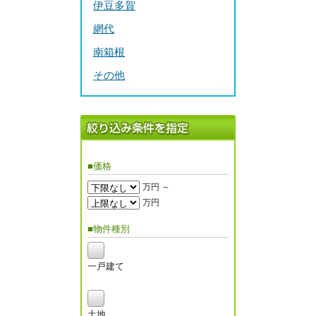
伊豆多賀
網代
南箱根
その他
■価格
万円 ～
万円
■物件種別
一戸建て
土地