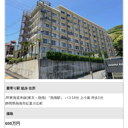
JR東海道本線(東京～熱海) 『熱海駅』 バス14分 上小嵐 停歩1分
静岡県熱海市紅葉ガ丘町
600万円