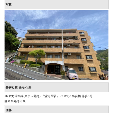
JR東海道本線(東京～熱海) 『湯河原駅』 バス9分 落合橋 停歩5分
静岡県熱海市泉