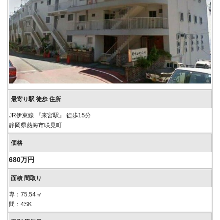
JR伊東線 『来宮駅』 徒歩15分
静岡県熱海市咲見町
680万円
専：75.54㎡
間：4SK