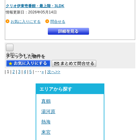
クリオ伊東壱番館・最上階・3LDK
情報更新日：2026年05月14日
お気に入りにする
問合せる
全部にチェック
チェックした物件を
| 1 |
2
|
3
|
4
|
5
| ･･･
»
|
次へ>>
エリアから探す
真鶴
湯河原
熱海
来宮