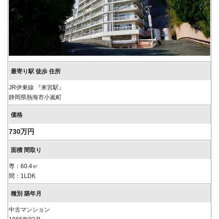
JR伊東線 『来宮駅』
静岡県熱海市小嵐町
730万円
専：60.4㎡
間：1LDK
中古マンション