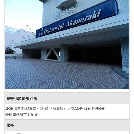
JR東海道本線(東京～熱海) 『熱海駅』 バス15分 白石 停歩4分
静岡県熱海市上多賀