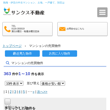
熱海・伊豆の中古マンション、土地、一戸建て、別荘は
サ
TEL
0120-393019
お問合せはこちら
第2火曜日・毎週水曜日定休
トップページ
› マンションの売買物件
マンションの売買物件
363
1～10
件中
件を表示
並び替え
| 1 |
2
|
3
|
4
|
5
| ･･･
»
|
次へ>>
全部にチェック
チェックした物件を