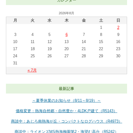
カレンダー
2026年8月
月
火
水
木
金
土
日
1
2
3
4
5
6
7
8
9
10
11
12
13
14
15
16
17
18
19
20
21
22
23
24
25
26
27
28
29
30
31
« 7月
最新記事
～夏季休業のお知らせ（8/11～8/19）～
価格変更：熱海自然郷・自然豊か・4LDK戸建て（R5143）
商談中：あじろ南熱海が丘・コンパクトなログハウス（R4973）
商談中：ライオンズMS熱海梅園第2・海望む高台（R5242）