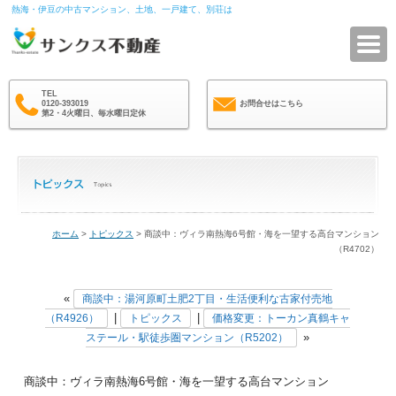
熱海・伊豆の中古マンション、土地、一戸建て、別荘は
サ
TEL
0120-393019
お問合せはこちら
第2・4火曜日、毎水曜日定休
ホーム
>
トピックス
> 商談中：ヴィラ南熱海6号館・海を一望する高台マンション
（R4702）
«
商談中：湯河原町土肥2丁目・生活便利な古家付売地
|
|
（R4926）
トピックス
価格変更：トーカン真鶴キャ
»
ステール・駅徒歩圏マンション（R5202）
商談中：ヴィラ南熱海6号館・海を一望する高台マンション