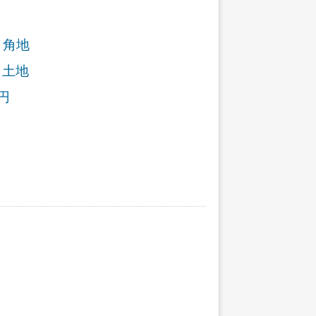
・角地
り土地
円