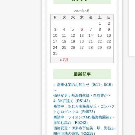
2026年8月
月
火
水
木
金
土
日
1
2
3
4
5
6
7
8
9
10
11
12
13
14
15
16
17
18
19
20
21
22
23
24
25
26
27
28
29
30
31
« 7月
～夏季休業のお知らせ（8/11～8/19）
～
価格変更：熱海自然郷・自然豊か・
4LDK戸建て（R5143）
商談中：あじろ南熱海が丘・コンパク
トなログハウス（R4973）
商談中：ライオンズMS熱海梅園第2・
海望む高台（R5242）
価格変更：伊東市宇佐美・駅、海徒歩
圏住宅地の売地（R5218）