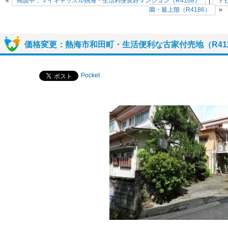
«
商談中：マイキャッスル熱海・生活利便良好マンション（R4168）
|
ト
園・最上階（R4186）
»
価格変更：熱海市和田町・生活便利な古家付売地（R41
Pocket