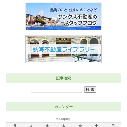
記事検索
カレンダー
2026年8月
月
火
水
木
金
土
日