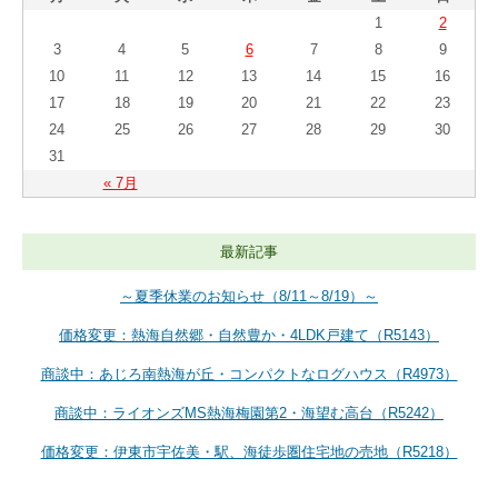
1
2
3
4
5
6
7
8
9
10
11
12
13
14
15
16
17
18
19
20
21
22
23
24
25
26
27
28
29
30
31
« 7月
最新記事
～夏季休業のお知らせ（8/11～8/19）～
価格変更：熱海自然郷・自然豊か・4LDK戸建て（R5143）
商談中：あじろ南熱海が丘・コンパクトなログハウス（R4973）
商談中：ライオンズMS熱海梅園第2・海望む高台（R5242）
価格変更：伊東市宇佐美・駅、海徒歩圏住宅地の売地（R5218）