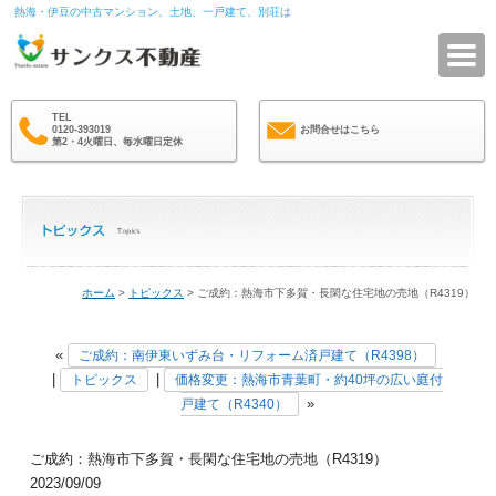
熱海・伊豆の中古マンション、土地、一戸建て、別荘は
サ
TEL
0120-393019
お問合せはこちら
第2・4火曜日、毎水曜日定休
ホーム
>
トピックス
> ご成約：熱海市下多賀・長閑な住宅地の売地（R4319）
«
ご成約：南伊東いずみ台・リフォーム済戸建て（R4398）
|
|
トピックス
価格変更：熱海市青葉町・約40坪の広い庭付
»
戸建て（R4340）
ご成約：熱海市下多賀・長閑な住宅地の売地（R4319）
2023/09/09