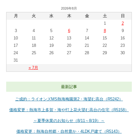
2026年8月
月
火
水
木
金
土
日
1
2
3
4
5
6
7
8
9
10
11
12
13
14
15
16
17
18
19
20
21
22
23
24
25
26
27
28
29
30
31
« 7月
最新記事
ご成約：ライオンズMS熱海梅園第2・海望む高台（R5242）
価格変更：熱海市上多賀・海や打上花火望む高台の住宅（R5158）
～夏季休業のお知らせ（8/11～8/19）～
価格変更：熱海自然郷・自然豊か・4LDK戸建て（R5143）