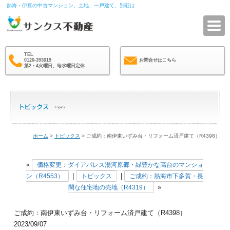
熱海・伊豆の中古マンション、土地、一戸建て、別荘は
サ
TEL
0120-393019
お問合せはこちら
第2・4火曜日、毎水曜日定休
ホーム
>
トピックス
> ご成約：南伊東いずみ台・リフォーム済戸建て（R4398）
«
価格変更：ダイアパレス湯河原郷・緑豊かな高台のマンショ
|
|
ン（R4553）
トピックス
ご成約：熱海市下多賀・長
»
閑な住宅地の売地（R4319）
ご成約：南伊東いずみ台・リフォーム済戸建て（R4398）
2023/09/07