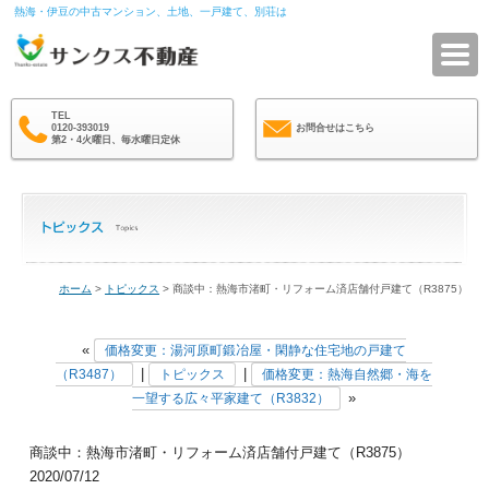
熱海・伊豆の中古マンション、土地、一戸建て、別荘は
サ
TEL
0120-393019
お問合せはこちら
第2・4火曜日、毎水曜日定休
ホーム
>
トピックス
> 商談中：熱海市渚町・リフォーム済店舗付戸建て（R3875）
«
価格変更：湯河原町鍛冶屋・閑静な住宅地の戸建て
|
|
（R3487）
トピックス
価格変更：熱海自然郷・海を
»
一望する広々平家建て（R3832）
商談中：熱海市渚町・リフォーム済店舗付戸建て（R3875）
2020/07/12