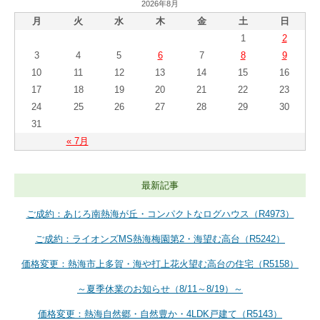
2026年8月
月
火
水
木
金
土
日
1
2
3
4
5
6
7
8
9
10
11
12
13
14
15
16
17
18
19
20
21
22
23
24
25
26
27
28
29
30
31
« 7月
最新記事
ご成約：あじろ南熱海が丘・コンパクトなログハウス（R4973）
ご成約：ライオンズMS熱海梅園第2・海望む高台（R5242）
価格変更：熱海市上多賀・海や打上花火望む高台の住宅（R5158）
～夏季休業のお知らせ（8/11～8/19）～
価格変更：熱海自然郷・自然豊か・4LDK戸建て（R5143）