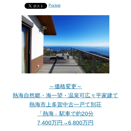
Pocket
～価格変更～
熱海自然郷・海一望・温泉可広々平家建て
熱海市上多賀中古一戸て別荘
「熱海」駅車で約20分
7,400万円→6,800万
円