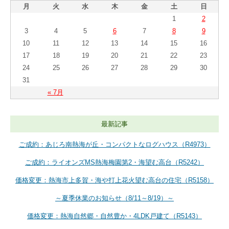
月
火
水
木
金
土
日
1
2
3
4
5
6
7
8
9
10
11
12
13
14
15
16
17
18
19
20
21
22
23
24
25
26
27
28
29
30
31
« 7月
最新記事
ご成約：あじろ南熱海が丘・コンパクトなログハウス（R4973）
ご成約：ライオンズMS熱海梅園第2・海望む高台（R5242）
価格変更：熱海市上多賀・海や打上花火望む高台の住宅（R5158）
～夏季休業のお知らせ（8/11～8/19）～
価格変更：熱海自然郷・自然豊か・4LDK戸建て（R5143）