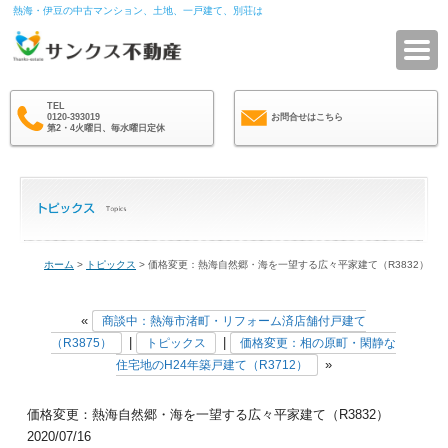
熱海・伊豆の中古マンション、土地、一戸建て、別荘は
サ
TEL
0120-393019
お問合せはこちら
第2・4火曜日、毎水曜日定休
ホーム
>
トピックス
> 価格変更：熱海自然郷・海を一望する広々平家建て（R3832）
«
商談中：熱海市渚町・リフォーム済店舗付戸建て
|
|
（R3875）
トピックス
価格変更：相の原町・閑静な
»
住宅地のH24年築戸建て（R3712）
価格変更：熱海自然郷・海を一望する広々平家建て（R3832）
2020/07/16