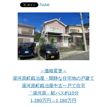
Pocket
～価格変更～
湯河原町鍛冶屋・閑静な住宅地の戸建て
湯河原町鍛冶屋中古一戸て住宅
「湯河原」駅バス約10分
1,280万円→1,180万
円