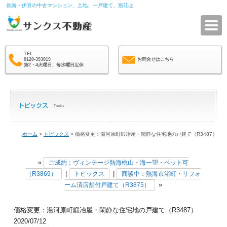
熱海・伊豆の中古マンション、土地、一戸建て、別荘は
サ
TEL
0120-393019
お問合せはこちら
第2・4火曜日、毎水曜日定休
ホーム
>
トピックス
> 価格変更：湯河原町鍛冶屋・閑静な住宅地の戸建て（R3487）
«
ご成約：ヴィンテージ熱海桃山・海一望・ペット可
|
|
（R3869）
トピックス
商談中：熱海市渚町・リフォ
»
ーム済店舗付戸建て（R3875）
価格変更：湯河原町鍛冶屋・閑静な住宅地の戸建て（R3487）
2020/07/12