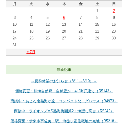
月
火
水
木
金
土
日
1
2
3
4
5
6
7
8
9
10
11
12
13
14
15
16
17
18
19
20
21
22
23
24
25
26
27
28
29
30
31
« 7月
最新記事
～夏季休業のお知らせ（8/11～8/19）～
価格変更：熱海自然郷・自然豊か・4LDK戸建て（R5143）
商談中：あじろ南熱海が丘・コンパクトなログハウス（R4973）
商談中：ライオンズMS熱海梅園第2・海望む高台（R5242）
価格変更：伊東市宇佐美・駅、海徒歩圏住宅地の売地（R5218）