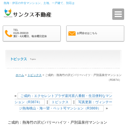
熱海・伊豆の中古マンション、土地、一戸建て、別荘は
サ
TEL
0120-393019
お問合せはこちら
第2・4火曜日、毎水曜日定休
ホーム
>
トピックス
> ご成約：熱海竹の沢ビバリーハイツ・戸別温泉付マンション
（R3874）
«
ご成約：エクセレントプラザ湯河原八番館・生活便利なマン
|
|
ション（R3874）
トピックス
写真更新：ヴィンテー
»
ジ熱海桃山・海一望・ペット可マンション（R3869）
ご成約：熱海竹の沢ビバリーハイツ・戸別温泉付マンション