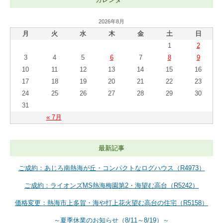
2026年8月
月
火
水
木
金
土
日
1
2
3
4
5
6
7
8
9
10
11
12
13
14
15
16
17
18
19
20
21
22
23
24
25
26
27
28
29
30
31
« 7月
最新記事
ご成約：あじろ南熱海が丘・コンパクトなログハウス（R4973）
ご成約：ライオンズMS熱海梅園第2・海望む高台（R5242）
価格変更：熱海市上多賀・海や打上花火望む高台の住宅（R5158）
～夏季休業のお知らせ（8/11～8/19）～