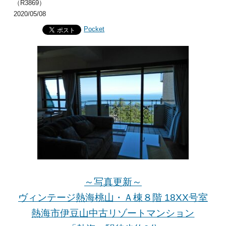
（R3869）
2020/05/08
Pocket
～写真更新～
ヴィンテージ熱海桃山・Ａ棟８階 18XX号室
熱海市伊豆山中古リゾートマンション