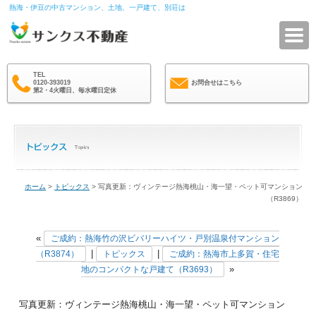
熱海・伊豆の中古マンション、土地、一戸建て、別荘は
サ
TEL
0120-393019
お問合せはこちら
第2・4火曜日、毎水曜日定休
ホーム
>
トピックス
> 写真更新：ヴィンテージ熱海桃山・海一望・ペット可マンション
（R3869）
«
ご成約：熱海竹の沢ビバリーハイツ・戸別温泉付マンション
|
|
（R3874）
トピックス
ご成約：熱海市上多賀・住宅
»
地のコンパクトな戸建て（R3693）
写真更新：ヴィンテージ熱海桃山・海一望・ペット可マンション