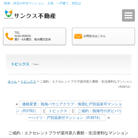
熱海・伊豆の中古マンション、土地、一戸建て、別荘は
サ
TEL
0120-393019
お問合せはこちら
第2・4火曜日、毎水曜日定休
ホーム
>
トピックス
> ご成約：エクセレントプラザ湯河原八番館・生活便利なマンション
（R3874）
«
価格変更：熱海パサニアクラブ・海望む戸別温泉可マンショ
|
|
ン（R3782）
トピックス
ご成約：熱海竹の沢ビバリ
»
ーハイツ・戸別温泉付マンション（R3874）
ご成約：エクセレントプラザ湯河原八番館・生活便利なマンション