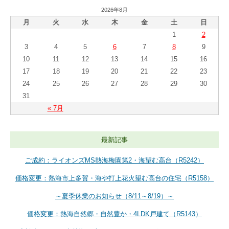
2026年8月
月
火
水
木
金
土
日
1
2
3
4
5
6
7
8
9
10
11
12
13
14
15
16
17
18
19
20
21
22
23
24
25
26
27
28
29
30
31
« 7月
最新記事
ご成約：ライオンズMS熱海梅園第2・海望む高台（R5242）
価格変更：熱海市上多賀・海や打上花火望む高台の住宅（R5158）
～夏季休業のお知らせ（8/11～8/19）～
価格変更：熱海自然郷・自然豊か・4LDK戸建て（R5143）