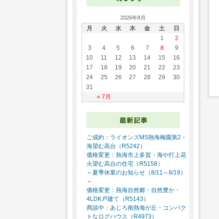
2026年8月
月
火
水
木
金
土
日
1
2
3
4
5
6
7
8
9
10
11
12
13
14
15
16
17
18
19
20
21
22
23
24
25
26
27
28
29
30
31
« 7月
ご成約：ライオンズMS熱海梅園第2・
海望む高台（R5242）
価格変更：熱海市上多賀・海や打上花
火望む高台の住宅（R5158）
～夏季休業のお知らせ（8/11～8/19）
～
価格変更：熱海自然郷・自然豊か・
4LDK戸建て（R5143）
商談中：あじろ南熱海が丘・コンパク
トなログハウス（R4973）