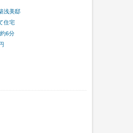
築浅美邸
て住宅
約6分
円