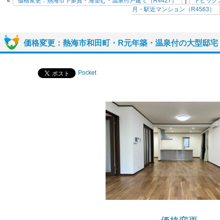
«
価格変更：熱海市下多賀・海望む・温泉付戸建て（R4427）
|
トピック
月・駅近マンション（R4563）
価格変更：熱海市和田町・R元年築・温泉付の大型邸宅（
Pocket