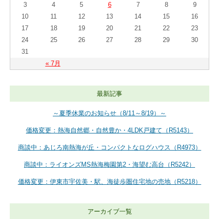
3
4
5
6
7
8
9
10
11
12
13
14
15
16
17
18
19
20
21
22
23
24
25
26
27
28
29
30
31
« 7月
最新記事
～夏季休業のお知らせ（8/11～8/19）～
価格変更：熱海自然郷・自然豊か・4LDK戸建て（R5143）
商談中：あじろ南熱海が丘・コンパクトなログハウス（R4973）
商談中：ライオンズMS熱海梅園第2・海望む高台（R5242）
価格変更：伊東市宇佐美・駅、海徒歩圏住宅地の売地（R5218）
アーカイブ一覧