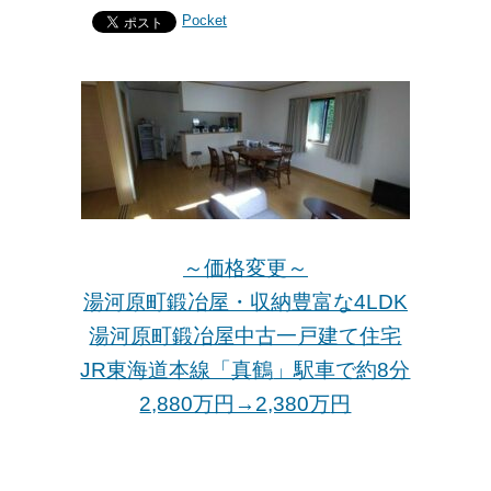
Pocket
～価格変更～
湯河原町鍛冶屋・収納豊富な4LDK
湯河原町鍛冶屋中古一戸建て住宅
JR東海道本線「真鶴
」駅車で約8分
2,880万円→2,380万
円