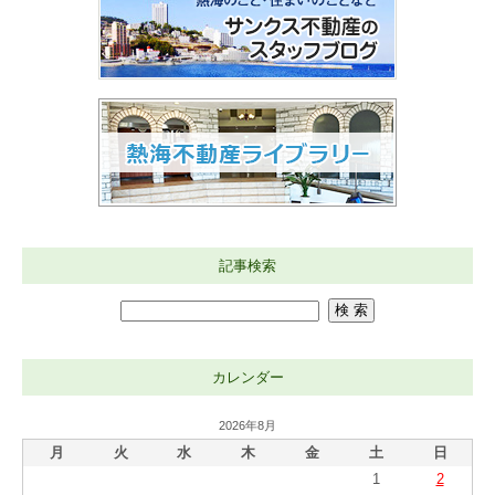
記事検索
カレンダー
2026年8月
月
火
水
木
金
土
日
1
2