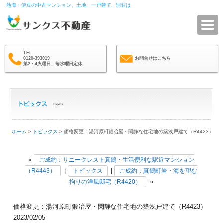
熱海・伊豆の中古マンション、土地、一戸建て、別荘は
サ
TEL
0120-393019
お問合せはこちら
第2・4火曜日、毎水曜日定休
ホーム
>
トピックス
> 価格変更：湯河原町鍛冶屋・閑静な住宅地の築浅戸建て（R4423）
«
ご成約：サニークレスト真鶴・生活便利な駅近マンション
|
|
（R4443）
トピックス
ご成約：真鶴町岩・海を望む
»
拘りの洋風邸宅（R4420）
価格変更：湯河原町鍛冶屋・閑静な住宅地の築浅戸建て（R4423）
2023/02/05