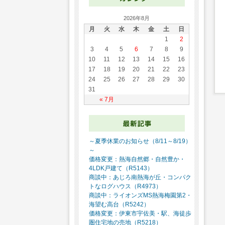
2026年8月
月
火
水
木
金
土
日
1
2
3
4
5
6
7
8
9
10
11
12
13
14
15
16
17
18
19
20
21
22
23
24
25
26
27
28
29
30
31
« 7月
～夏季休業のお知らせ（8/11～8/19）
～
価格変更：熱海自然郷・自然豊か・
4LDK戸建て（R5143）
商談中：あじろ南熱海が丘・コンパク
トなログハウス（R4973）
商談中：ライオンズMS熱海梅園第2・
海望む高台（R5242）
価格変更：伊東市宇佐美・駅、海徒歩
圏住宅地の売地（R5218）