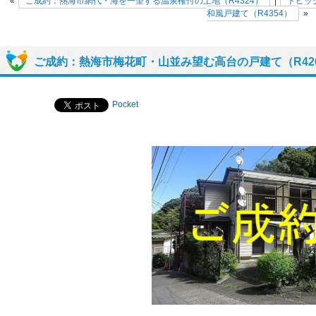
«
ご成約：熱海市網代・海を一望する温泉権付の土地（R4324）
|
トピッ
和風戸建て（R4354）
»
ご成約：熱海市梅花町・山並み望む高台の戸建て（R42
Pocket