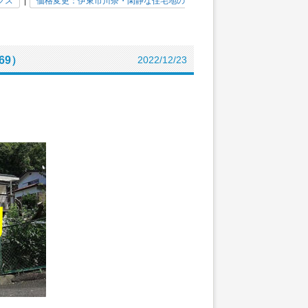
クス
|
価格変更：伊東市川奈・閑静な住宅地の
69）
2022/12/23