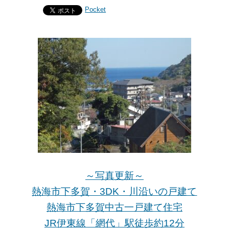
Pocket
～写真更新～
熱海市下多賀・3DK・川沿いの戸建て
熱海市下多賀中古一戸建て住宅
JR伊東線「網代
」駅徒歩約12分