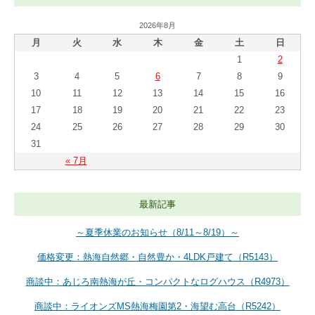
2026年8月
月
火
水
木
金
土
日
1
2
3
4
5
6
7
8
9
10
11
12
13
14
15
16
17
18
19
20
21
22
23
24
25
26
27
28
29
30
31
« 7月
最新記事
～夏季休業のお知らせ（8/11～8/19）～
価格変更：熱海自然郷・自然豊か・4LDK戸建て（R5143）
商談中：あじろ南熱海が丘・コンパクトなログハウス（R4973）
商談中：ライオンズMS熱海梅園第2・海望む高台（R5242）