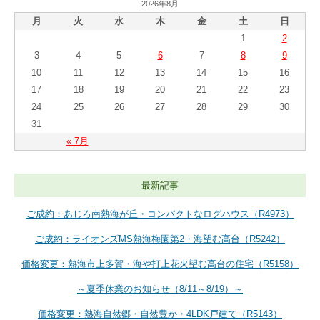
2026年8月
月
火
水
木
金
土
日
1
2
3
4
5
6
7
8
9
10
11
12
13
14
15
16
17
18
19
20
21
22
23
24
25
26
27
28
29
30
31
« 7月
最新記事
ご成約：あじろ南熱海が丘・コンパクトなログハウス（R4973）
ご成約：ライオンズMS熱海梅園第2・海望む高台（R5242）
価格変更：熱海市上多賀・海や打上花火望む高台の住宅（R5158）
～夏季休業のお知らせ（8/11～8/19）～
価格変更：熱海自然郷・自然豊か・4LDK戸建て（R5143）