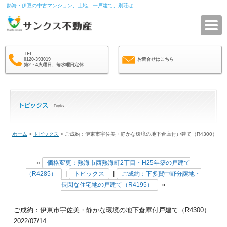
熱海・伊豆の中古マンション、土地、一戸建て、別荘は
サ
TEL
0120-393019
お問合せはこちら
第2・4火曜日、毎水曜日定休
ホーム
>
トピックス
> ご成約：伊東市宇佐美・静かな環境の地下倉庫付戸建て（R4300）
«
価格変更：熱海市西熱海町2丁目・H25年築の戸建て
|
|
（R4285）
トピックス
ご成約：下多賀中野分譲地・
»
長閑な住宅地の戸建て（R4195）
ご成約：伊東市宇佐美・静かな環境の地下倉庫付戸建て（R4300）
2022/07/14