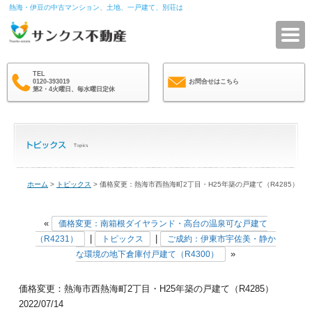
熱海・伊豆の中古マンション、土地、一戸建て、別荘は
サ
TEL
0120-393019
お問合せはこちら
第2・4火曜日、毎水曜日定休
ホーム
>
トピックス
> 価格変更：熱海市西熱海町2丁目・H25年築の戸建て（R4285）
«
価格変更：南箱根ダイヤランド・高台の温泉可な戸建て
|
|
（R4231）
トピックス
ご成約：伊東市宇佐美・静か
»
な環境の地下倉庫付戸建て（R4300）
価格変更：熱海市西熱海町2丁目・H25年築の戸建て（R4285）
2022/07/14