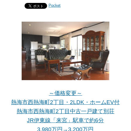
Pocket
～価格変更～
熱海市西熱海町2丁目・2LDK・ホームEV付
熱海市西熱海町2丁目中古一戸建て別荘
JR伊東線「来宮」駅車で約6分
3,980万円→3,200万
円