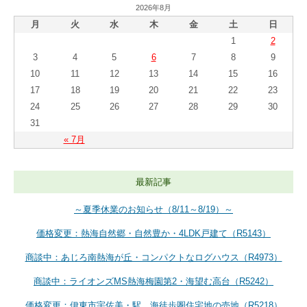
2026年8月
月
火
水
木
金
土
日
1
2
3
4
5
6
7
8
9
10
11
12
13
14
15
16
17
18
19
20
21
22
23
24
25
26
27
28
29
30
31
« 7月
最新記事
～夏季休業のお知らせ（8/11～8/19）～
価格変更：熱海自然郷・自然豊か・4LDK戸建て（R5143）
商談中：あじろ南熱海が丘・コンパクトなログハウス（R4973）
商談中：ライオンズMS熱海梅園第2・海望む高台（R5242）
価格変更：伊東市宇佐美・駅、海徒歩圏住宅地の売地（R5218）