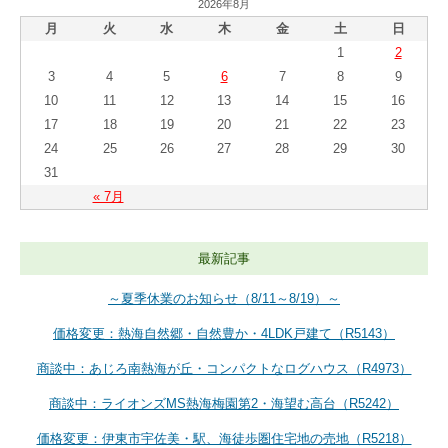
2026年8月
月
火
水
木
金
土
日
1
2
3
4
5
6
7
8
9
10
11
12
13
14
15
16
17
18
19
20
21
22
23
24
25
26
27
28
29
30
31
« 7月
最新記事
～夏季休業のお知らせ（8/11～8/19）～
価格変更：熱海自然郷・自然豊か・4LDK戸建て（R5143）
商談中：あじろ南熱海が丘・コンパクトなログハウス（R4973）
商談中：ライオンズMS熱海梅園第2・海望む高台（R5242）
価格変更：伊東市宇佐美・駅、海徒歩圏住宅地の売地（R5218）