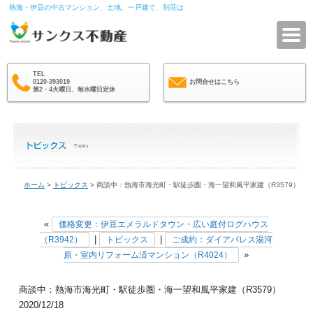
熱海・伊豆の中古マンション、土地、一戸建て、別荘は
サ
TEL
0120-393019
お問合せはこちら
第2・4火曜日、毎水曜日定休
ホーム
>
トピックス
> 商談中：熱海市海光町・駅徒歩圏・海一望和風平家建（R3579）
«
価格変更：伊豆エメラルドタウン・広い庭付ログハウス
|
|
（R3942）
トピックス
ご成約：ダイアパレス湯河
»
原・室内リフォーム済マンション（R4024）
商談中：熱海市海光町・駅徒歩圏・海一望和風平家建（R3579）
2020/12/18