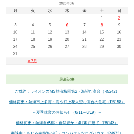
2026年8月
月
火
水
木
金
土
日
1
2
3
4
5
6
7
8
9
10
11
12
13
14
15
16
17
18
19
20
21
22
23
24
25
26
27
28
29
30
31
« 7月
最新記事
ご成約：ライオンズMS熱海梅園第2・海望む高台（R5242）
価格変更：熱海市上多賀・海や打上花火望む高台の住宅（R5158）
～夏季休業のお知らせ（8/11～8/19）～
価格変更：熱海自然郷・自然豊か・4LDK戸建て（R5143）
商談中：あじろ南熱海が丘・コンパクトなログハウス（R4973）