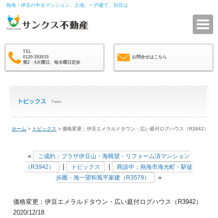
熱海・伊豆の中古マンション、土地、一戸建て、別荘は
サ
TEL
0120-393019
お問合せはこちら
第2・4火曜日、毎水曜日定休
ホーム
>
トピックス
> 価格変更：伊豆エメラルドタウン・広い庭付ログハウス（R3942）
«
ご成約：プラザ伊豆山・海眺望・リフォーム済マンション
|
|
（R3942）
トピックス
商談中：熱海市海光町・駅徒
»
歩圏・海一望和風平家建（R3579）
価格変更：伊豆エメラルドタウン・広い庭付ログハウス（R3942）
2020/12/18