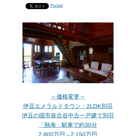
Pocket
～価格変更～
伊豆エメラルドタウン・2LDK別荘
伊豆の国市奈古谷中古一戸建て別荘
「熱海」駅車で約30分
2,800万円→2,150万
円