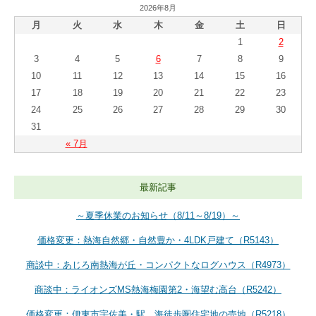
2026年8月
月
火
水
木
金
土
日
1
2
3
4
5
6
7
8
9
10
11
12
13
14
15
16
17
18
19
20
21
22
23
24
25
26
27
28
29
30
31
« 7月
最新記事
～夏季休業のお知らせ（8/11～8/19）～
価格変更：熱海自然郷・自然豊か・4LDK戸建て（R5143）
商談中：あじろ南熱海が丘・コンパクトなログハウス（R4973）
商談中：ライオンズMS熱海梅園第2・海望む高台（R5242）
価格変更：伊東市宇佐美・駅、海徒歩圏住宅地の売地（R5218）