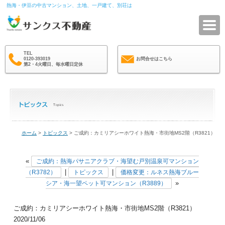
熱海・伊豆の中古マンション、土地、一戸建て、別荘は
サ
TEL
0120-393019
お問合せはこちら
第2・4火曜日、毎水曜日定休
ホーム
>
トピックス
> ご成約：カミリアシーホワイト熱海・市街地MS2階（R3821）
«
ご成約：熱海パサニアクラブ・海望む戸別温泉可マンション
|
|
（R3782）
トピックス
価格変更：ルネス熱海ブルー
»
シア・海一望ペット可マンション（R3889）
ご成約：カミリアシーホワイト熱海・市街地MS2階（R3821）
2020/11/06