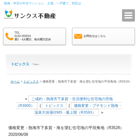
熱海・伊豆の中古マンション、土地、一戸建て、別荘は
サ
TEL
0120-393019
お問合せはこちら
第2・4火曜日、毎水曜日定休
ホーム
>
トピックス
> 価格変更：熱海市下多賀・海を望む住宅地の平坦角地（R3528）
«
ご成約：熱海市下多賀・生活便利な住宅地の売地
|
|
（R3900）
トピックス
価格変更：プチモンド熱海・
»
温泉大浴場付MS・最上階（R3593）
価格変更：熱海市下多賀・海を望む住宅地の平坦角地（R3528）
2020/06/08