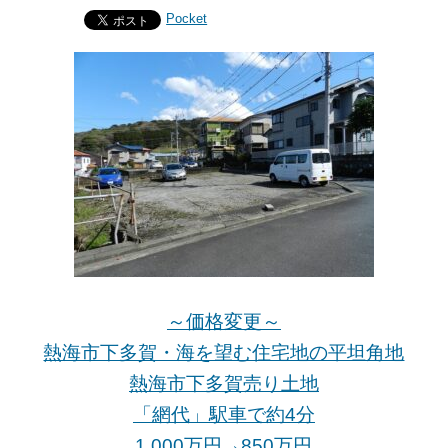
Pocket
～価格変更～
熱海市下多賀・海を望む住宅地の平坦角地
熱海市下多賀売り土地
「網代」駅車で約4分
1,000万円→850万
円