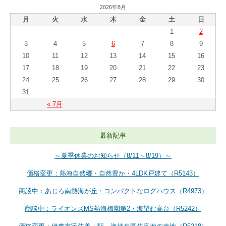
2026年8月
月
火
水
木
金
土
日
1
2
3
4
5
6
7
8
9
10
11
12
13
14
15
16
17
18
19
20
21
22
23
24
25
26
27
28
29
30
31
« 7月
最新記事
～夏季休業のお知らせ（8/11～8/19）～
価格変更：熱海自然郷・自然豊か・4LDK戸建て（R5143）
商談中：あじろ南熱海が丘・コンパクトなログハウス（R4973）
商談中：ライオンズMS熱海梅園第2・海望む高台（R5242）