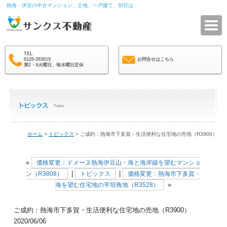
熱海・伊豆の中古マンション、土地、一戸建て、別荘は
サ
TEL
0120-393019
お問合せはこちら
第2・4火曜日、毎水曜日定休
ホーム
>
トピックス
> ご成約：熱海市下多賀・生活便利な住宅地の売地（R3900）
«
価格変更：ドメーヌ熱海伊豆山・海と海岸線を望むマンショ
|
|
ン（R3808）
トピックス
価格変更：熱海市下多賀・
»
海を望む住宅地の平坦角地（R3528）
ご成約：熱海市下多賀・生活便利な住宅地の売地（R3900）
2020/06/06