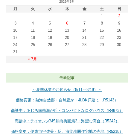
2026年8月
月
火
水
木
金
土
日
1
2
3
4
5
6
7
8
9
10
11
12
13
14
15
16
17
18
19
20
21
22
23
24
25
26
27
28
29
30
31
« 7月
最新記事
～夏季休業のお知らせ（8/11～8/19）～
価格変更：熱海自然郷・自然豊か・4LDK戸建て（R5143）
商談中：あじろ南熱海が丘・コンパクトなログハウス（R4973）
商談中：ライオンズMS熱海梅園第2・海望む高台（R5242）
価格変更：伊東市宇佐美・駅、海徒歩圏住宅地の売地（R5218）