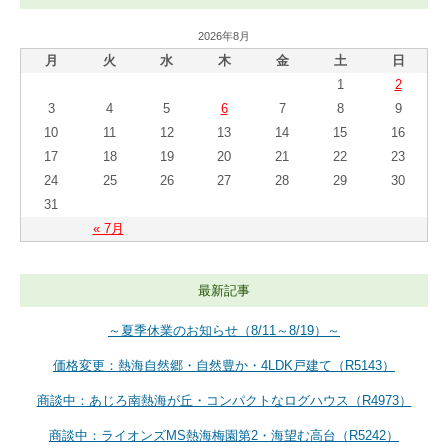
2026年8月
月
火
水
木
金
土
日
1
2
3
4
5
6
7
8
9
10
11
12
13
14
15
16
17
18
19
20
21
22
23
24
25
26
27
28
29
30
31
« 7月
最新記事
～夏季休業のお知らせ（8/11～8/19）～
価格変更：熱海自然郷・自然豊か・4LDK戸建て（R5143）
商談中：あじろ南熱海が丘・コンパクトなログハウス（R4973）
商談中：ライオンズMS熱海梅園第2・海望む高台（R5242）