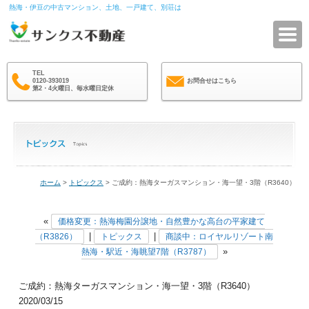
熱海・伊豆の中古マンション、土地、一戸建て、別荘は
サ
TEL
0120-393019
お問合せはこちら
第2・4火曜日、毎水曜日定休
ホーム
>
トピックス
> ご成約：熱海ターガスマンション・海一望・3階（R3640）
«
価格変更：熱海梅園分譲地・自然豊かな高台の平家建て
|
|
（R3826）
トピックス
商談中：ロイヤルリゾート南
»
熱海・駅近・海眺望7階（R3787）
ご成約：熱海ターガスマンション・海一望・3階（R3640）
2020/03/15