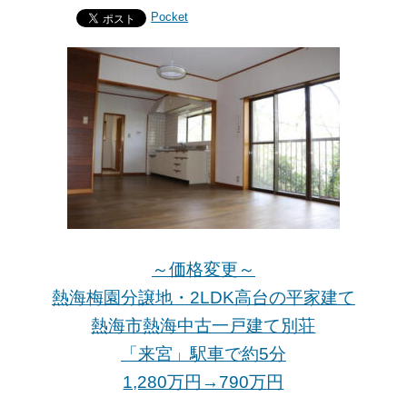
Pocket
～価格変更～
熱海梅園分譲地・2LDK高台の平家建て
熱海市熱海中古一戸建て別荘
「来宮」駅車で約5分
1,280万円→790万
円