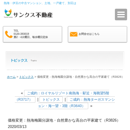
熱海・伊豆の中古マンション、土地、一戸建て、別荘は
サ
TEL
0120-393019
お問合せはこちら
第2・4火曜日、毎水曜日定休
ホーム
>
トピックス
> 価格変更：熱海梅園分譲地・自然豊かな高台の平家建て（R3826）
«
ご成約：ロイヤルリゾート南熱海・駅近・海眺望5階
|
|
（R3717）
トピックス
ご成約：熱海ターガスマンシ
»
ョン・海一望・3階（R3640）
価格変更：熱海梅園分譲地・自然豊かな高台の平家建て（R3826）
2020/03/13