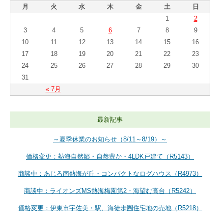
月
火
水
木
金
土
日
1
2
3
4
5
6
7
8
9
10
11
12
13
14
15
16
17
18
19
20
21
22
23
24
25
26
27
28
29
30
31
« 7月
最新記事
～夏季休業のお知らせ（8/11～8/19）～
価格変更：熱海自然郷・自然豊か・4LDK戸建て（R5143）
商談中：あじろ南熱海が丘・コンパクトなログハウス（R4973）
商談中：ライオンズMS熱海梅園第2・海望む高台（R5242）
価格変更：伊東市宇佐美・駅、海徒歩圏住宅地の売地（R5218）