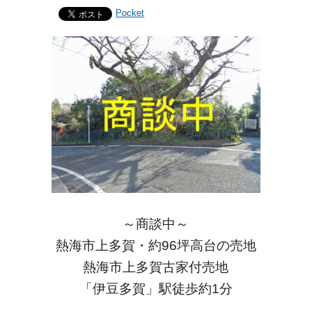
Pocket
～商談中～
熱海市上多賀・約96坪高台の売地
熱海市上多賀古家付売地
「伊豆多賀」駅徒歩約1分