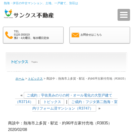
熱海・伊豆の中古マンション、土地、一戸建て、別荘は
サ
TEL
0120-393019
お問合せはこちら
第2・4火曜日、毎水曜日定休
ホーム
>
トピックス
> 商談中：熱海市上多賀・駅近・約96坪古家付売地（R3835）
«
ご成約：宇佐美みのりの村・オール電化の大型戸建て
|
|
（R3714）
トピックス
ご成約：フジタ第二熱海・室
»
内リフォーム済マンション（R3747）
商談中：熱海市上多賀・駅近・約96坪古家付売地（R3835）
2020/02/08