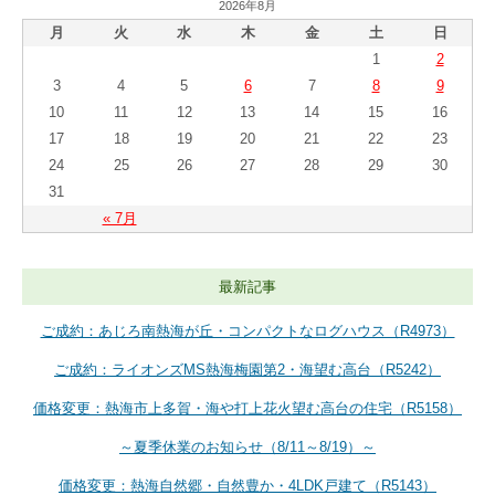
2026年8月
月
火
水
木
金
土
日
1
2
3
4
5
6
7
8
9
10
11
12
13
14
15
16
17
18
19
20
21
22
23
24
25
26
27
28
29
30
31
« 7月
最新記事
ご成約：あじろ南熱海が丘・コンパクトなログハウス（R4973）
ご成約：ライオンズMS熱海梅園第2・海望む高台（R5242）
価格変更：熱海市上多賀・海や打上花火望む高台の住宅（R5158）
～夏季休業のお知らせ（8/11～8/19）～
価格変更：熱海自然郷・自然豊か・4LDK戸建て（R5143）