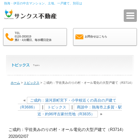
熱海・伊豆の中古マンション、土地、一戸建て、別荘は
サ
TEL
0120-393019
お問合せはこちら
第2・4火曜日、毎水曜日定休
ホーム
>
トピックス
> ご成約：宇佐美みのりの村・オール電化の大型戸建て（R3714）
«
ご成約：湯河原町宮下・小学校近くの高台の戸建て
|
|
（R3686）
トピックス
商談中：熱海市上多賀・駅
»
近・約96坪古家付売地（R3835）
ご成約：宇佐美みのりの村・オール電化の大型戸建て（R3714）
2020/02/07