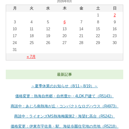
2026年8月
月
火
水
木
金
土
日
1
2
3
4
5
6
7
8
9
10
11
12
13
14
15
16
17
18
19
20
21
22
23
24
25
26
27
28
29
30
31
« 7月
最新記事
～夏季休業のお知らせ（8/11～8/19）～
価格変更：熱海自然郷・自然豊か・4LDK戸建て（R5143）
商談中：あじろ南熱海が丘・コンパクトなログハウス（R4973）
商談中：ライオンズMS熱海梅園第2・海望む高台（R5242）
価格変更：伊東市宇佐美・駅、海徒歩圏住宅地の売地（R5218）