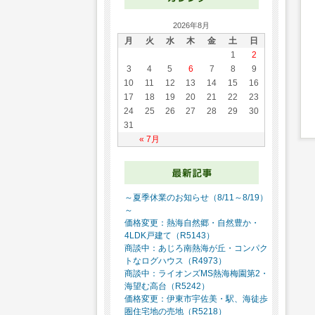
2026年8月
月
火
水
木
金
土
日
1
2
3
4
5
6
7
8
9
10
11
12
13
14
15
16
17
18
19
20
21
22
23
24
25
26
27
28
29
30
31
« 7月
～夏季休業のお知らせ（8/11～8/19）
～
価格変更：熱海自然郷・自然豊か・
4LDK戸建て（R5143）
商談中：あじろ南熱海が丘・コンパク
トなログハウス（R4973）
商談中：ライオンズMS熱海梅園第2・
海望む高台（R5242）
価格変更：伊東市宇佐美・駅、海徒歩
圏住宅地の売地（R5218）