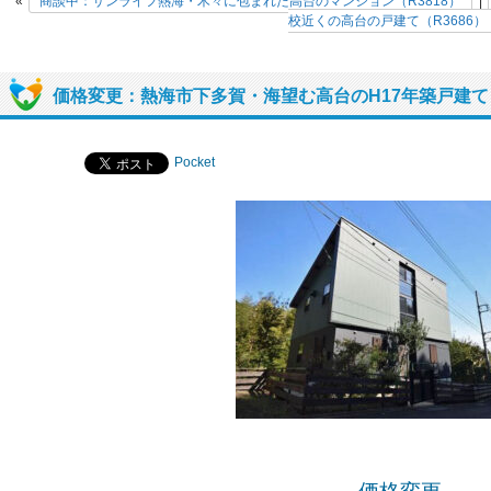
«
商談中：サンライフ熱海・木々に包まれた高台のマンション（R3818）
|
校近くの高台の戸建て（R3686）
価格変更：熱海市下多賀・海望む高台のH17年築戸建て（
Pocket