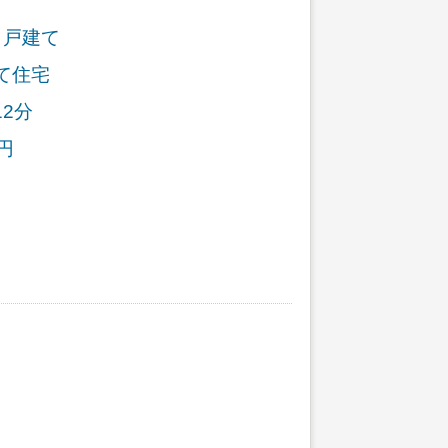
・戸建て
て住宅
2分
円