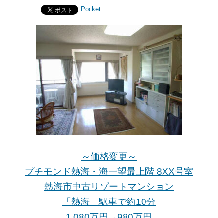
Pocket
～価格変更～
プチモンド熱海・海一望最上階 8XX号室
熱海市中古リゾートマンション
「熱海」駅車で約10分
1,080万円→980万
円