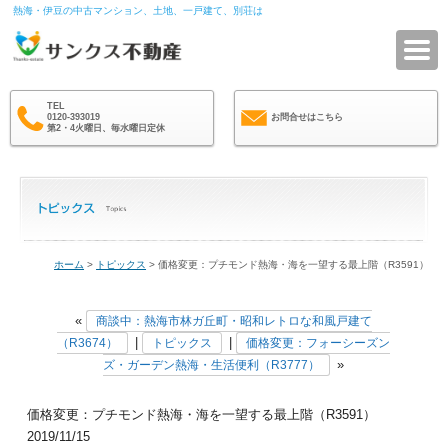
熱海・伊豆の中古マンション、土地、一戸建て、別荘は
サ
TEL
0120-393019
お問合せはこちら
第2・4火曜日、毎水曜日定休
ホーム
>
トピックス
> 価格変更：プチモンド熱海・海を一望する最上階（R3591）
«
商談中：熱海市林ガ丘町・昭和レトロな和風戸建て
|
|
（R3674）
トピックス
価格変更：フォーシーズン
»
ズ・ガーデン熱海・生活便利（R3777）
価格変更：プチモンド熱海・海を一望する最上階（R3591）
2019/11/15