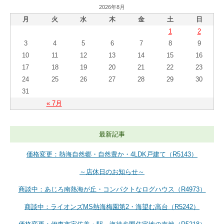
2026年8月
月
火
水
木
金
土
日
1
2
3
4
5
6
7
8
9
10
11
12
13
14
15
16
17
18
19
20
21
22
23
24
25
26
27
28
29
30
31
« 7月
最新記事
価格変更：熱海自然郷・自然豊か・4LDK戸建て（R5143）
～店休日のお知らせ～
商談中：あじろ南熱海が丘・コンパクトなログハウス（R4973）
商談中：ライオンズMS熱海梅園第2・海望む高台（R5242）