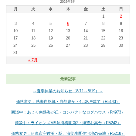
2026年8月
月
火
水
木
金
土
日
1
2
3
4
5
6
7
8
9
10
11
12
13
14
15
16
17
18
19
20
21
22
23
24
25
26
27
28
29
30
31
« 7月
最新記事
～夏季休業のお知らせ（8/11～8/19）～
価格変更：熱海自然郷・自然豊か・4LDK戸建て（R5143）
商談中：あじろ南熱海が丘・コンパクトなログハウス（R4973）
商談中：ライオンズMS熱海梅園第2・海望む高台（R5242）
価格変更：伊東市宇佐美・駅、海徒歩圏住宅地の売地（R5218）