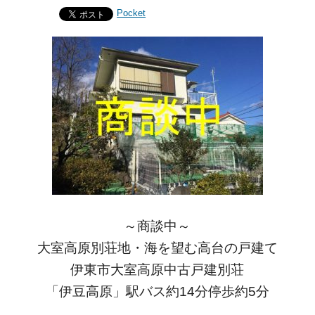
Pocket
～商談中～
大室高原別荘地・海を望む高台の戸建て
伊東市大室高原中古戸建別荘
「伊豆高原」駅バス約14分停歩約5分