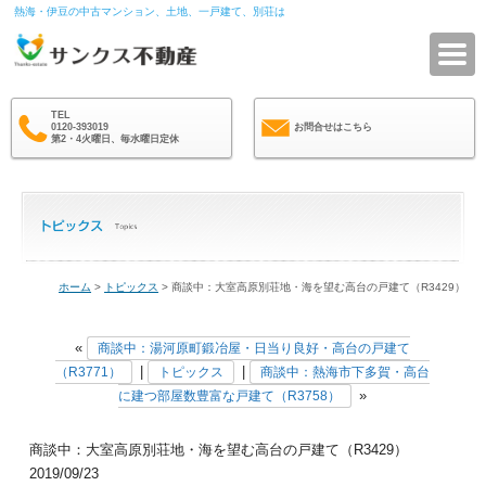
熱海・伊豆の中古マンション、土地、一戸建て、別荘は
サ
TEL
0120-393019
お問合せはこちら
第2・4火曜日、毎水曜日定休
ホーム
>
トピックス
> 商談中：大室高原別荘地・海を望む高台の戸建て（R3429）
«
商談中：湯河原町鍛冶屋・日当り良好・高台の戸建て
|
|
（R3771）
トピックス
商談中：熱海市下多賀・高台
»
に建つ部屋数豊富な戸建て（R3758）
商談中：大室高原別荘地・海を望む高台の戸建て（R3429）
2019/09/23