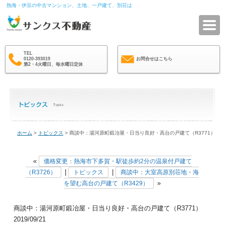
熱海・伊豆の中古マンション、土地、一戸建て、別荘は
サ
TEL
0120-393019
お問合せはこちら
第2・4火曜日、毎水曜日定休
ホーム
>
トピックス
> 商談中：湯河原町鍛冶屋・日当り良好・高台の戸建て（R3771）
«
価格変更：熱海市下多賀・駅徒歩約2分の温泉付戸建て
|
|
（R3726）
トピックス
商談中：大室高原別荘地・海
»
を望む高台の戸建て（R3429）
商談中：湯河原町鍛冶屋・日当り良好・高台の戸建て（R3771）
2019/09/21