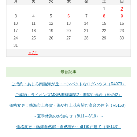
月
火
水
木
金
土
日
1
2
3
4
5
6
7
8
9
10
11
12
13
14
15
16
17
18
19
20
21
22
23
24
25
26
27
28
29
30
31
« 7月
最新記事
ご成約：あじろ南熱海が丘・コンパクトなログハウス（R4973）
ご成約：ライオンズMS熱海梅園第2・海望む高台（R5242）
価格変更：熱海市上多賀・海や打上花火望む高台の住宅（R5158）
～夏季休業のお知らせ（8/11～8/19）～
価格変更：熱海自然郷・自然豊か・4LDK戸建て（R5143）