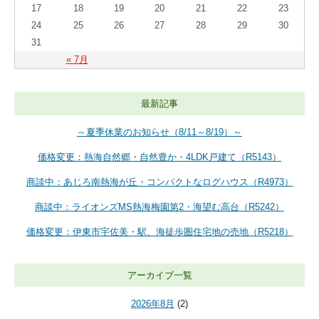
17
18
19
20
21
22
23
24
25
26
27
28
29
30
31
« 7月
最新記事
～夏季休業のお知らせ（8/11～8/19）～
価格変更：熱海自然郷・自然豊か・4LDK戸建て（R5143）
商談中：あじろ南熱海が丘・コンパクトなログハウス（R4973）
商談中：ライオンズMS熱海梅園第2・海望む高台（R5242）
価格変更：伊東市宇佐美・駅、海徒歩圏住宅地の売地（R5218）
アーカイブ一覧
2026年8月
(2)